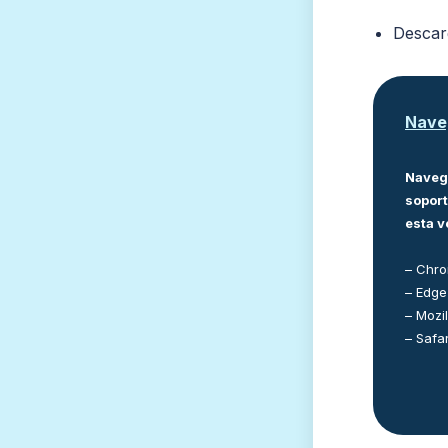
Descar
Nave
Naveg
sopor
esta v
– Chr
– Edge
– Mozil
– Safar