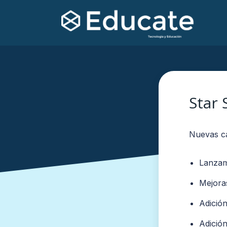
Star 
Nuevas ca
Lanzam
Mejora
Adición
Adición