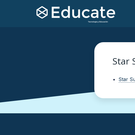
Star 
Star Su